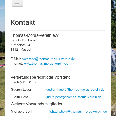
Toggle
Navigation
Über uns
Kontakt
Jahresprogramm
Kontakt
Thomas-Morus-Verein e.V.
c/o Gudrun Lauer
Links
Kimpelstr. 24
Newsletter
34121 Kassel
Impressum
E-Mail:
vorstand@thomas-morus-verein.de
Internet:
www.thomas-morus-verein.de
Datenschutzerklärung
Vertretungsberechtigter Vorstand:
(nach § 26 BGB)
Gudrun Lauer
gudrun.lauer@thomas-morus-verein.de
Judith Post
judith.post@thomas-morus-verein.de
Weitere Vorstandsmitglieder:
Michaela Bohl
michaela.bohl@thomas-morus-verein.de